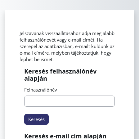
Tovább a fő tartalomhoz
Jelszavának visszaállításához adja meg alább
felhasználónevét vagy e-mail címét. Ha
szerepel az adatbázisban, e-mailt küldünk az
e-mail címére, melyben tájékoztatjuk, hogy
léphet be ismét.
Keresés felhasználónév
Keresés felhasználónév alapján
alapján
Felhasználónév
Keresés e-mail cím alapján
Keresés e-mail cím alapján