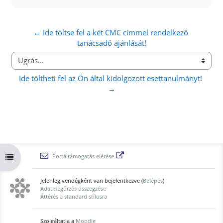
← Ide töltse fel a két CMC címmel rendelkező 
tanácsadó ajánlását!
Ugrás...
Ide töltheti fel az Ön által kidolgozott esettanulmányt! 
→
Kurzusmutató megnyitása
Portáltámogatás elérése
Jelenleg vendégként van bejelentkezve (
Belépés
)
Adatmegőrzés összegzése
Áttérés a standard stílusra
Szolgáltatja a
Moodle