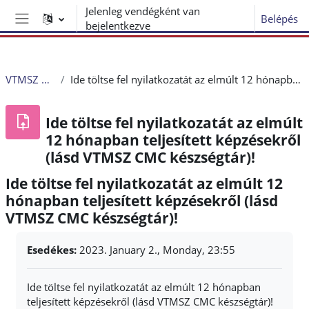
Tovább a fő tartalomhoz
Jelenleg vendégként van
Belépés
bejelentkezve
Oldalpanel
VTMSZ CMC 2022-23
Ide töltse fel nyilatkozatát az elmúlt 12 hónapban teljesített képzésekről (lásd VTMSZ CMC készségtár)!
Ide töltse fel nyilatkozatát az elmúlt
12 hónapban teljesített képzésekről
(lásd VTMSZ CMC készségtár)!
Ide töltse fel nyilatkozatát az elmúlt 12
hónapban teljesített képzésekről (lásd
VTMSZ CMC készségtár)!
Teljesítési követelmények
Esedékes:
2023. January 2., Monday, 23:55
Ide töltse fel nyilatkozatát az elmúlt 12 hónapban
teljesített képzésekről (lásd VTMSZ CMC készségtár)!