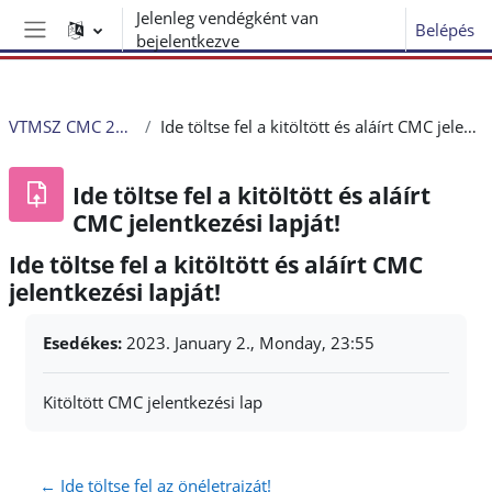
Tovább a fő tartalomhoz
Jelenleg vendégként van
Belépés
bejelentkezve
Oldalpanel
VTMSZ CMC 2022-23
Ide töltse fel a kitöltött és aláírt CMC jelentkezési lapját!
Ide töltse fel a kitöltött és aláírt
CMC jelentkezési lapját!
Ide töltse fel a kitöltött és aláírt CMC
jelentkezési lapját!
Teljesítési követelmények
Esedékes:
2023. January 2., Monday, 23:55
Kitöltött CMC jelentkezési lap
← Ide töltse fel az önéletrajzát!