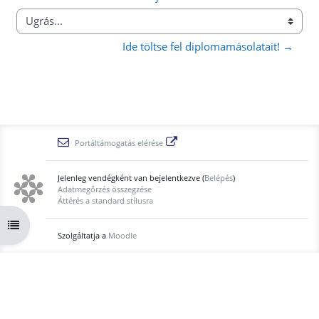
Ugrás...
Ide töltse fel diplomamásolatait! →
Portáltámogatás elérése
Jelenleg vendégként van bejelentkezve (
Belépés
)
Adatmegőrzés összegzése
Áttérés a standard stílusra
Kurzusmutató megnyitása
Szolgáltatja a
Moodle