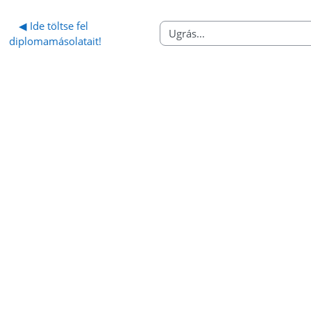
◀︎ Ide töltse fel 
Ugrás...
diplomamásolatait!