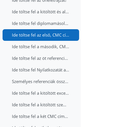
Ide töltse fel az önéletrajzát!
Ide töltse fel a kitöltött és aláírt CMC jelentkezési lapját!
Ide töltse fel diplomamásolatait!
Ide töltse fel az első, CMC címmel rendelkező, tanácsadó ajánlását!
Ide töltse fel a második, CMC címmel rendelkező, tanácsadó ajánlását!
Ide töltse fel az öt referencia-projekt részletes (projektenként 1-1,5 oldal) leírásait!
Ide töltse fel Nyilatkozatát az elmúlt 12 hónapban teljesített képzésekről!
Személyes referenciák összefoglaló táblázata (xls)
Ide töltse fel a kitöltött excel táblát!
Ide töltse fel a kitöltött személyes referencia-táblázatot (xls)!
Ide töltse fel a két CMC címmel rendelkező tanácsadó ajánlását!