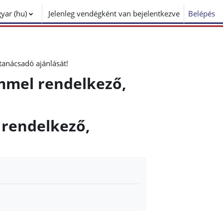
ar ‎(hu)‎
Jelenleg vendégként van bejelentkezve
Belépés
 tanácsadó ajánlását!
címmel rendelkező,
l rendelkező,