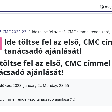
magy
Z CMC 2022-23
Ide töltse fel az első, CMC címmel rendelkező,
Ide töltse fel az első, CMC 
tanácsadó ajánlását!
 töltse fel az első, CMC címme
ácsadó ajánlását!
jesítési követelmények
dékes:
2023. January 2., Monday, 23:55
 címmel rendelkező tanácsadó ajánlása (1.)