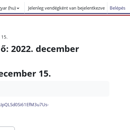
ar ‎(hu)‎
Jelenleg vendégként van bejelentkezve
Belépés
 15.
dő: 2022. december
december 15.
FAIpQLSd0Si61EfM3u7Us-