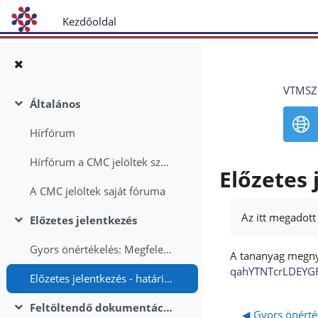
Tovább a fő tartalomhoz
Kezdőoldal
VTMSZ
Általános
Összeejtés
Hírfórum
Hírfórum a CMC jelöltek számára
Előzetes 
A CMC jelöltek saját fóruma
Az itt megadot
Előzetes jelentkezés
Összeejtés
Gyors önértékelés: Megfelelhetek-e a követelményeknek?
A tananyag megnyi
qahYTNTcrLDEYG
Előzetes jelentkezés - határidő: 2022. december 15.
Feltöltendő dokumentációk - ezt a felületet csak akkor tudja használni, ha már kapott egyedi felhasználó azonosítót és jelszót!
◀︎ Gyors önérté
Összeejtés