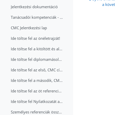
a köve
Jelentkezési dokumentáció
Tanácsadói kompetenciák - tanácsadói készségtár
CMC Jelentkezési lap
Ide töltse fel az önéletrajzát!
Ide töltse fel a kitöltött és aláírt CMC jelentkezési lapját!
Ide töltse fel diplomamásolatait!
Ide töltse fel az első, CMC címmel rendelkező, tanácsadó ajánlását!
Ide töltse fel a második, CMC címmel rendelkező, tanácsadó ajánlását!
Ide töltse fel az öt referencia-projekt részletes (projektenként 1-1,5 oldal) leírásait!
Ide töltse fel Nyilatkozatát az elmúlt 12 hónapban teljesített képzésekről!
Személyes referenciák összefoglaló táblázata (xls)