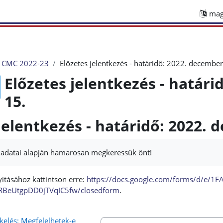
magy
 CMC 2022-23
Előzetes jelentkezés - határidő: 2022. december
Előzetes jelentkezés - határi
15.
jelentkezés - határidő: 2022. 
t adatai alapján hamarosan megkeressük önt!
tásához kattintson erre:
https://docs.google.com/forms/d/e/1
RBeUtgpDD0jTVqIC5fw/closedform
.
kelés: Megfelelhetek-e 