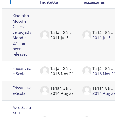
Indította
hozzászólás
Állapot
Beszélgetések listája. 4 beszélgetésb
Kiadták a
Moodle
2.1-es
verzióját! /
Tarján Gábor
Tarján Gábor
Moodle
2011 Jul 5
2011 Jul 5
2.1 has
been
released!
Frissült az
Tarján Gábor
Tarján Gábor
e-Scola
2016 Nov 21
2016 Nov 21
Frissült az
Tarján Gábor
Tarján Gábor
e-Scola
2014 Aug 27
2014 Aug 27
Az e-Scola
az IT