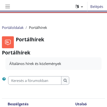
Tovább a fő tartalomhoz
Belépés
Oldalpanel
Portáloldalak
Portálhírek
Portálhírek
Portálhírek
Általános hírek és közlemények
Keresés a fórumokban
Keresés a fórumokban
Beszélgetés
Utolsó