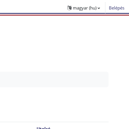
magyar ‎(hu)‎
Belépés
Utolsó