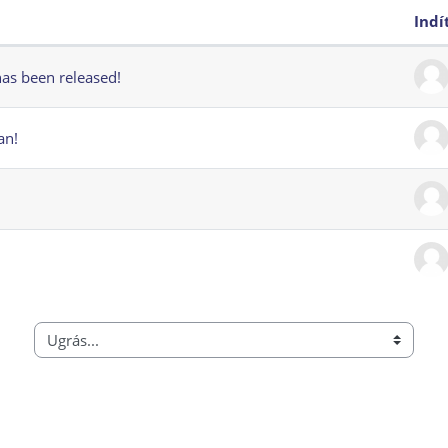
Indí
etésből 4 megjelenítve
has been released!
an!
Ugrás...