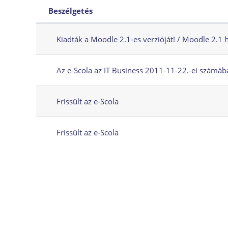
Beszélgetés
Állapot
Beszélgetések listája. 4 beszélg
Kiadták a Moodle 2.1-es verzióját! / Moodle 2.1 
Az e-Scola az IT Business 2011-11-22.-ei számáb
Frissült az e-Scola
Frissült az e-Scola