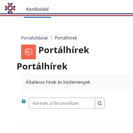
Tovább a fő tartalomhoz
Kezdőoldal
Portáloldalak
Portálhírek
Portálhírek
Portálhírek
Általános hírek és közlemények
Keresés a fórumokban
Keresés a fóru